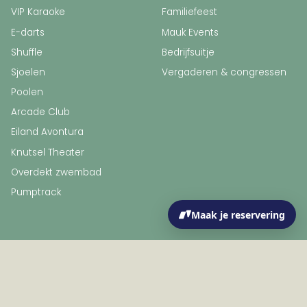
VIP Karaoke
Familiefeest
E-darts
Mauk Events
Shuffle
Bedrijfsuitje
Sjoelen
Vergaderen & congressen
Poolen
Arcade Club
Eiland Avontura
Knutsel Theater
Overdekt zwembad
Pumptrack
Maak je reservering
© 2026 Eiland van Maurik
Algemene voorwaarden & Privacyverklaring
Realisatie: Holiday Media