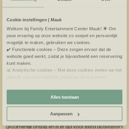
Cookie-instellingen | Mauk
Welkom bij Family Entertainment Center Mauk! 🌟 Om
jouw ervaring op onze website zo soepel en persoonlijk
FAMILIEWEEKEND IN MAUK
mogelijk te maken, gebruiken we cookies.
✔️ Functionele cookies – Deze zorgen ervoor dat de
website goed werkt, zodat je bijvoorbeeld een reservering
Maak van de familiedag een familieweekend en blijf
kunt maken.
overnachten op Vakantiepark Eiland van Maurik. Kies
📊 Analytische cookies – Met deze cookies meten we het
voor een groepsaccommodatie (
Rivierhuis 18p
of
gebruik van onze website, zodat we deze kunnen
Havenhuis 20p
) of meerdere verblijven naast elkaar
verbeteren.
(
Eilandlodge 2p
en
Eilandlodge 6p
), zodat iedereen
🎯 Marketing cookies – Hiermee kunnen we jou relevante
de ruimte heeft.
Alles toestaan
aanbiedingen en advertenties laten zien.
Na een dag vol activiteiten kunnen jullie comfortabel
overnachten in de sfeervolle accommodaties. De
Aanpassen
volgende ochtend begint de dag met een
gezamenlijk ontbijt en is er tijd voor extra activiteiten!