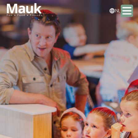
DE
NL
EN
Activiteiten
Arrangementen
Eten & drinken
Overnachten
Meeting & Events
Contact