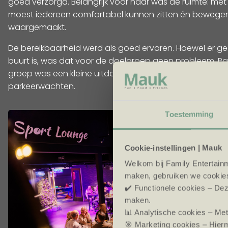
goed verzorgd. Belangrijk voor haar was de ruimte: m
moest iedereen comfortabel kunnen zitten én bewegen.
waargemaakt.
De bereikbaarheid werd als goed ervaren. Hoewel er g
buurt is, was dat voor de doelgroep geen probleem. Pa
groep was een kleine uitdaging, maar werd goed bege
parkeerwachten.
Toestemming
Cookie-instellingen | Mauk
Welkom bij Family Entertainm
maken, gebruiken we cookie
✔️ Functionele cookies – Dez
maken.
📊 Analytische cookies – Me
🎯 Marketing cookies – Hierm