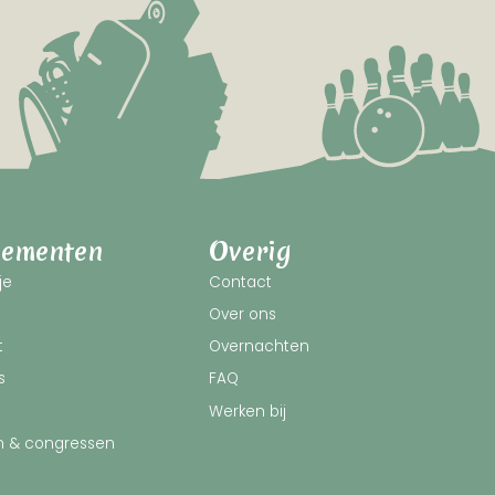
gementen
Overig
je
Contact
e
Over ons
t
Overnachten
s
FAQ
Werken bij
n & congressen