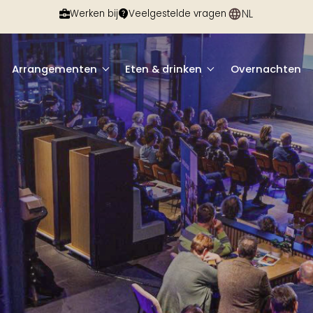
NL
EN
Werken bij
Veelgestelde vragen
Arrangementen
Eten & drinken
Overnachten