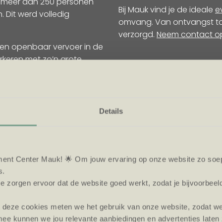
et meer dan 250 personen
Bij Mauk vind je de ideale
e
 Dit werd volledig
omvang. Van ontvangst tot c
verzorgd.
Neem contact o
een openbaar vervoer in de
rkeren met zo’n grote
leid door de
Details
ent Center Mauk! 🌟 Om jouw ervaring op onze website zo soepe
s.
e zorgen ervoor dat de website goed werkt, zodat je bijvoorbeel
t deze cookies meten we het gebruik van onze website, zodat w
ee kunnen we jou relevante aanbiedingen en advertenties laten 