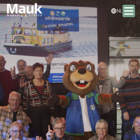
DE
NL
EN
Activiteiten
Arrangementen
Eten & drinken
Overnachten
Meeting & Events
Contact