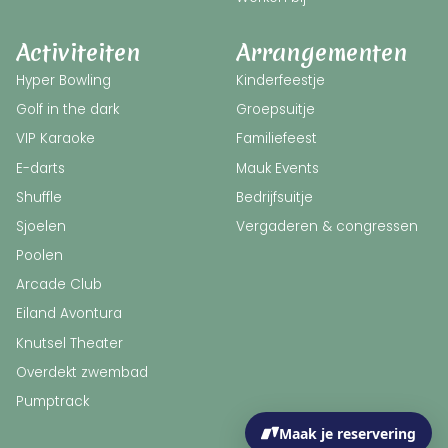
Activiteiten
Arrangementen
Hyper Bowling
Kinderfeestje
Golf in the dark
Groepsuitje
VIP Karaoke
Familiefeest
E-darts
Mauk Events
Shuffle
Bedrijfsuitje
Sjoelen
Vergaderen & congressen
Poolen
Arcade Club
Eiland Avontura
Knutsel Theater
Overdekt zwembad
Pumptrack
Maak je reservering