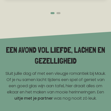
EEN AVOND VOL LIEFDE, LACHEN EN
GEZELLIGHEID
Sluit jullie dag af met een vleugje romantiek bij Mauk.
Of je nu samen lacht tijdens een spel of geniet van
een goed glas wijn aan tafel, hier draait alles om
elkaar en het maken van mooie herinneringen. Een
uitje met je partner
was nog nooit zó leuk.