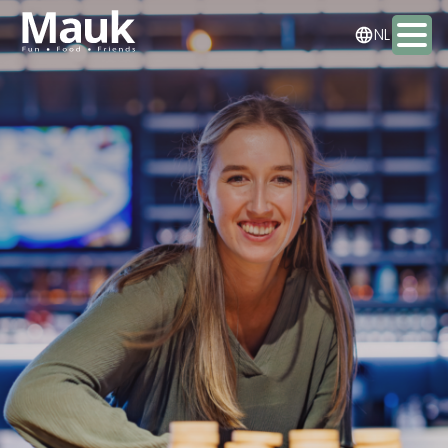
DE
NL
EN
Activiteiten
Arrangementen
Eten & drinken
Overnachten
Meeting & Events
Contact