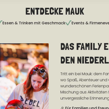
ENTDECKE MAUK
Essen & Trinken mit Geschmack
Events & Firmeneve
DAS FAMILY 
DEN NIEDER
Tritt ein bei Mauk: dem F
wo Spaß, Abenteuer und
wunderschönen Ferienpark 
Mischung aus Aktivitäten f
unvergessliche Erinnerun
🎉
Für Familien und Fre