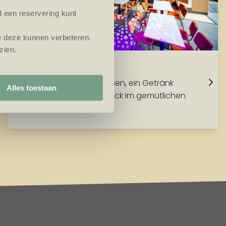
d een reservering kunt
e deze kunnen verbeteren.
zien.
Mauk Plaza
Genießen Sie leckeres Essen, ein Getränk
Alles toestaan
oder einen schnellen Snack im gemütlichen
Gastronomiebereich.