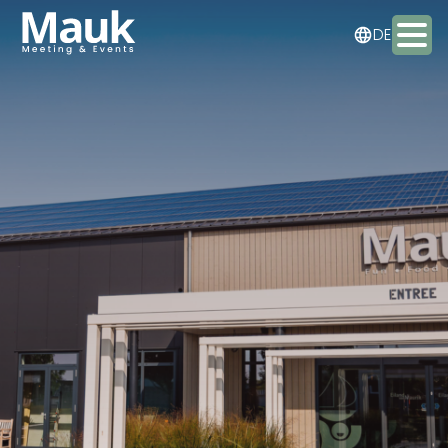
NL
DE
EN
Aktivitäten
Pakete
Essen & Trinken
Übernachten
Treffen & Veranstaltungen
Kontakt