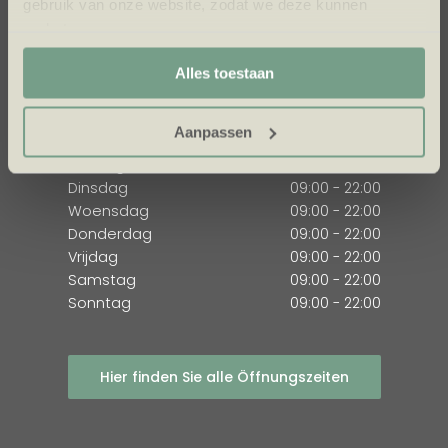
gebruik van onze website, zodat we deze kunnen
verbeteren.
🎯 Marketing cookies – Hiermee kunnen we jou relevante
ÖFFNUNGSZEITEN
Alles toestaan
aanbiedingen en advertenties laten zien.
Entertainment Center Mauk
Aanpassen
Montag
09:00 - 22:00
Dinsdag
09:00 - 22:00
Woensdag
09:00 - 22:00
Donderdag
09:00 - 22:00
Vrijdag
09:00 - 22:00
Samstag
09:00 - 22:00
Sonntag
09:00 - 22:00
Hier finden Sie alle Öffnungszeiten