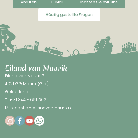
Anrufen
E-Mail
Chatten Sie mit uns
Häufig gestellte Fragen
Eiland van Maurik
Eiland van Maurik 7
4021 GG Maurik (Gld.)
Gelderland
T: + 31 344 - 691 502
M: receptie@eilandvanmaurik.nl