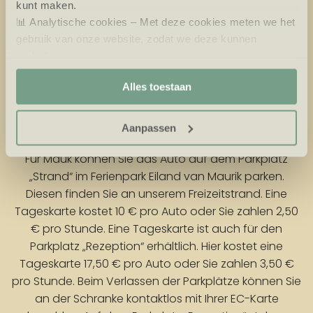
kunt maken.
📊 Analytische cookies – Met deze cookies meten we het
gebruik van onze website, zodat we deze kunnen
verbeteren.
🎯 Marketing cookies – Hiermee kunnen we jou relevante
Alles toestaan
aanbiedingen en advertenties laten zien.
PARKEN IN MAUK
Aanpassen
Für Mauk können Sie das Auto auf dem Parkplatz
„Strand“ im Ferienpark Eiland van Maurik parken.
Diesen finden Sie an unserem Freizeitstrand. Eine
Tageskarte kostet 10 € pro Auto oder Sie zahlen 2,50
€ pro Stunde. Eine Tageskarte ist auch für den
Parkplatz „Rezeption“ erhältlich. Hier kostet eine
Tageskarte 17,50 € pro Auto oder Sie zahlen 3,50 €
pro Stunde. Beim Verlassen der Parkplätze können Sie
an der Schranke kontaktlos mit Ihrer EC-Karte