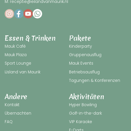
M: receptie@eilandvanmaurik.nl
Essen & Trinken
Pakete
Mauk Café
Kinderparty
Mauk Plaza
Gruppenausflug
Sport Lounge
Mauk Events
IJsland van Maurik
Betriebsausflug
Tagungen & Konferenzen
Andere
Aktivitäten
Kontakt
Hyper Bowling
Übernachten
Golf-in-the-dark
FAQ
VIP Karaoke
E-Darts