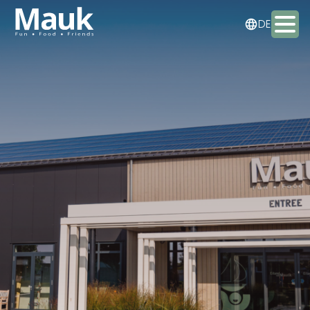
NL
DE
EN
Aktivitäten
Pakete
Essen & Trinken
Übernachten
Treffen & Veranstaltungen
Kontakt