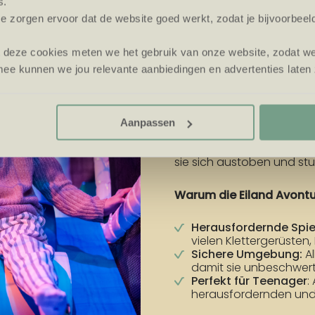
s.
e zorgen ervoor dat de website goed werkt, zodat je bijvoorbeel
EILAND AVON
t deze cookies meten we het gebruik van onze website, zodat w
ee kunnen we jou relevante aanbiedingen en advertenties laten 
Für etwas ältere Kinder (4
Spielparadies, in dem sie
Bereich bietet ein grenzen
Aanpassen
Teenagern. Die Kinder kö
Spielgeräte nach Herzenslu
sie sich austoben und s
Warum die Eiland Avontu
Herausfordernde Spie
vielen Klettergerüsten
Sichere Umgebung:
Al
damit sie unbeschwert
Perfekt für Teenager
:
herausfordernden und 