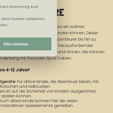
d een reservering kunt
TURA 4-12 JAHRE
e deze kunnen verbeteren.
zien.
-12 Jahre) ist die Eiland Avontura ein wahres
 die Grenzen ihrer Fantasie erkunden können. Dieser
loses Spielerlebnis für kleine Abenteurer bis hin zu
Alles toestaan
nnen in einer Umgebung voller herausfordernder
st klettern, kraxeln, rutschen und rennen. Hier können
tundenlang mit Freunden Spaß haben.
ra 4-12 Jahre?
lgeräte:
Für aktive Kinder, die Abenteuer lieben, mit
, Rutschen und Seilbrücken.
les ist auf die Sicherheit von Kindern ausgerichtet,
 spielen können.
 Auch ältere Kinder können hier die vielen
interaktiven Spielelemente genießen.