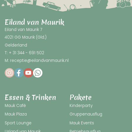
Eiland van Maurik
Eiland van Maurik 7
4021 GG Maurik (Gld.)
Gelderland
T: + 31 344 - 691 502
M: receptie@eilandvanmaurik.nl
Essen & Trinken
Pakete
Mauk Café
Kinderparty
Mauk Plaza
Gruppenausflug
Sport Lounge
Mauk Events
IJsland van Maurik
Betriebsausflug