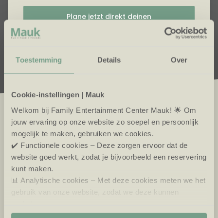
Plane jetzt direkt deinen
Freundesausflug!
Toestemming
Details
Over
Cookie-instellingen | Mauk
Welkom bij Family Entertainment Center Mauk! 🌟 Om
AKTIVITÄTEN NACH MASS
jouw ervaring op onze website zo soepel en persoonlijk
mogelijk te maken, gebruiken we cookies.
✔️ Functionele cookies – Deze zorgen ervoor dat de
Was können Sie von einem Gruppenausflug in
website goed werkt, zodat je bijvoorbeeld een reservering
Mauk erwarten?
kunt maken.
📊 Analytische cookies – Met deze cookies meten we het
Für Gruppen ab 40 Personen bieten wir
gebruik van onze website, zodat we deze kunnen
maßgeschneiderte Programme an. Stell dir deinen
verbeteren.
Wunschausflug selbst zusammen – vom Empfang
🎯 Marketing cookies – Hiermee kunnen we jou relevante