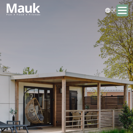
NL
DE
EN
Aktivitäten
Pakete
Essen & Trinken
Übernachten
Treffen & Veranstaltungen
Kontakt