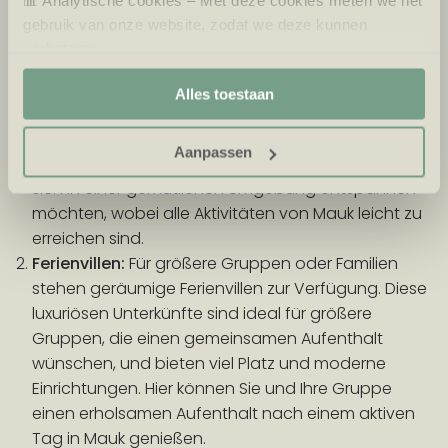
📊 Analytische cookies – Met deze cookies meten we het
Unterkünfte im Ferienpark Eiland van Maurik
gebruik van onze website, zodat we deze kunnen
verbeteren.
Luxuriöse Unterkünfte:
Genießen Sie den Komfort
🎯 Marketing cookies – Hiermee kunnen we jou relevante
unserer modernen und geräumigen Unterkünfte
Alles toestaan
aanbiedingen en advertenties laten zien.
mit einer eigenen Küche, komfortablen
Schlafzimmern und einem gemütlichen Sitzbereich.
Aanpassen
Ideal für Familien, Freundesgruppen oder Paare, die
sich in einer gemütlichen Umgebung entspannen
möchten, wobei alle Aktivitäten von Mauk leicht zu
erreichen sind.
Ferienvillen:
Für größere Gruppen oder Familien
stehen geräumige Ferienvillen zur Verfügung. Diese
luxuriösen Unterkünfte sind ideal für größere
Gruppen, die einen gemeinsamen Aufenthalt
wünschen, und bieten viel Platz und moderne
Einrichtungen. Hier können Sie und Ihre Gruppe
einen erholsamen Aufenthalt nach einem aktiven
Tag in Mauk genießen.