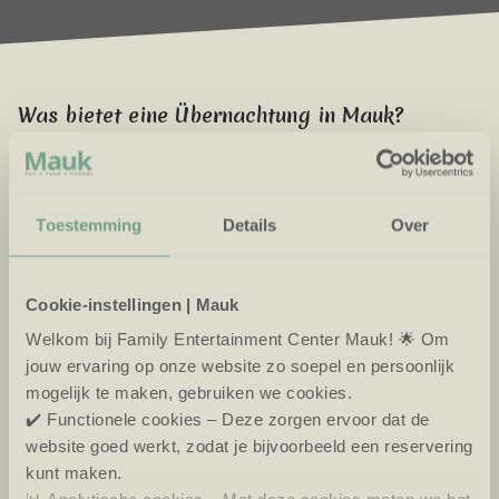
Was bietet eine Übernachtung in Mauk?
Eine Übernachtung im Ferienpark Eiland van Maurik
bietet Ihnen die Möglichkeit, Ihren Besuch in Mauk
noch mehr zu genießen. Nach einem Tag voller Spaß
Toestemming
Details
Over
auf der Insel Avontura, beim Hyper Bowling oder bei
einer Partie Golf-in-the-Dark können Sie sich in einer
unserer luxuriösen Unterkünfte entspannen. Der Park
Cookie-instellingen | Mauk
bietet verschiedene Unterkunftsmöglichkeiten, die
Welkom bij Family Entertainment Center Mauk! 🌟 Om
von komfortablen Unterkünften bis zu
jouw ervaring op onze website zo soepel en persoonlijk
abenteuerlichen Stellplätzen reichen. Wachen Sie
mogelijk te maken, gebruiken we cookies.
morgens mit Blick auf das Wasser oder die schöne
✔️ Functionele cookies – Deze zorgen ervoor dat de
Landschaft der Betuwe auf und starten Sie frisch in
website goed werkt, zodat je bijvoorbeeld een reservering
den Tag mit neuen Abenteuern.
kunt maken.