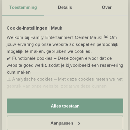
kwaliteit en gastvrijheid. Al sinds de start is het ons
Toestemming
Details
Over
doel om een plek te creëren waar iedereen zich
welkom voelt – van gezinnen en vriendengroepen
tot bedrijven en organisaties.
Cookie-instellingen | Mauk
Welkom bij Family Entertainment Center Mauk! 🌟 Om
jouw ervaring op onze website zo soepel en persoonlijk
Reservation
mogelijk te maken, gebruiken we cookies.
✔️ Functionele cookies – Deze zorgen ervoor dat de
website goed werkt, zodat je bijvoorbeeld een reservering
kunt maken.
📊 Analytische cookies – Met deze cookies meten we het
gebruik van onze website, zodat we deze kunnen
verbeteren.
🎯 Marketing cookies – Hiermee kunnen we jou relevante
LOREM IPSIUM
Alles toestaan
aanbiedingen en advertenties laten zien.
Mauk staat voor plezier, ontspanning en
Aanpassen
ontmoetingen die blijven hangen. Als onderdeel van