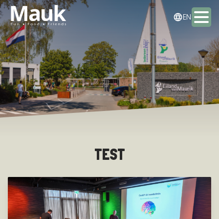
NL
EN
DE
Activities
Packages
Food & drinks
Staying the night
TEST
Meeting & Events
Contact