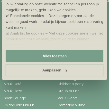
jouw ervaring op onze website zo soepel en persoonlijk
mogelijk te maken, gebruiken we cookies.
Eiland van Maurik
✔️ Functionele cookies – Deze zorgen ervoor dat de
Eiland van Maurik 7
website goed werkt, zodat je bijvoorbeeld een reservering
kunt maken.
4021 GG Maurik (Gld.)
📊 Analytische cookies – Met deze cookies meten we het
Gelderland
gebruik van onze website, zodat we deze kunnen
T: + 31 344 - 691 502
verbeteren.
M: receptie@eilandvanmaurik.nl
🎯 Marketing cookies – Hiermee kunnen we jou relevante
Alles toestaan
aanbiedingen en advertenties laten zien.
Aanpassen
Food & drinks
Packages
Mauk Café
Children's party
Mauk Plaza
Group outing
Sport Lounge
Mauk Events
IJsland van Maurik
Company outing