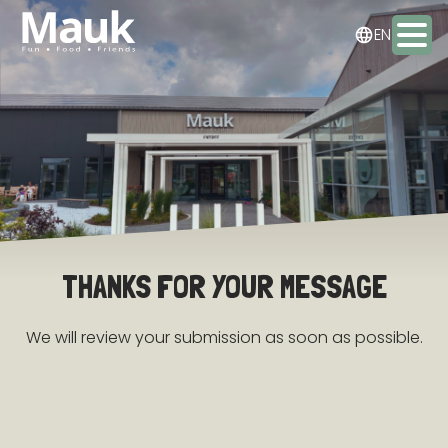
NL
EN
DE
Activities
Packages
Food & drinks
THANKS FOR YOUR MESSAGE
Staying the night
We will review your submission as soon as possible.
Meeting & Events
Contact