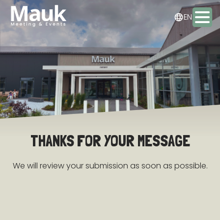
NL
EN
DE
Activities
Packages
Food & drinks
THANKS FOR YOUR MESSAGE
Staying the night
We will review your submission as soon as possible.
Meeting & Events
Contact